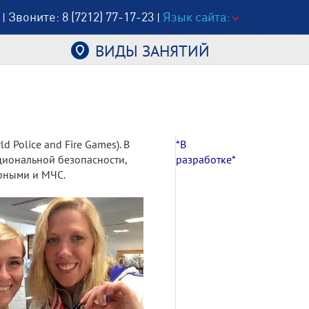
Звоните: 8 (7212) 77-17-23
Язык сайта:
|
|
ВИДЫ ЗАНЯТИЙ
Police and Fire Games). В
*В
циональной безопасности,
разработке*
рными и МЧС.