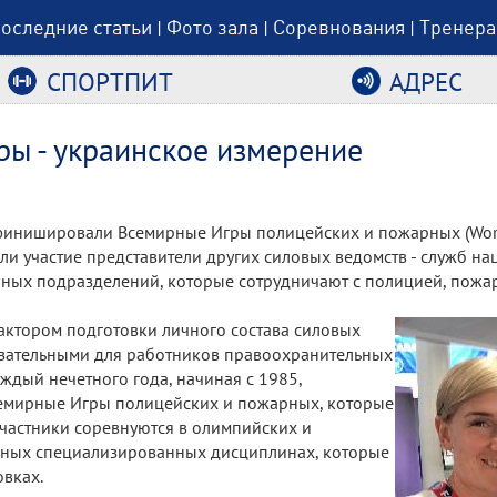
оследние статьи
Фото зала
Соревнования
Тренера
|
|
|
СПОРТПИТ
АДРЕС
ы - украинское измерение
финишировали Всемирные Игры полицейских и пожарных (World 
и участие представители других силовых ведомств - служб на
нных подразделений, которые сотрудничают с полицией, пожа
ктором подготовки личного состава силовых
бязательными для работников правоохранительных
аждый нечетного года, начиная с 1985,
семирные Игры полицейских и пожарных, которые
Участники соревнуются в олимпийских и
адных специализированных дисциплинах, которые
вках.