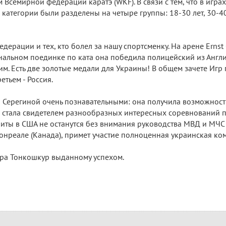
Всемирной федерации каратэ (WKF). В связи с тем, что в игра
категории были разделены на четыре группы: 18-30 лет, 30-40 л
ерации и тех, кто болел за нашу спортсменку. На арене Ernst 
нальном поединке по ката она победила полицейский из Англии
м. Есть две золотые медали для Украины! В общем зачете Игр 
етьем - Россия.
 Серегиной очень познавательными: она получила возможност
же стала свидетелем разнообразных интересных соревнований
иты в США не останутся без внимания руководства МВД и МЧС 
онреале (Канада), примет участие полноценная украинская ко
дра Тонкошкур выданному успехом.