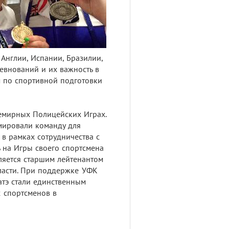
е Англии, Испании, Бразилии,
ревнований и их важность в
 по спортивной подготовки
семирных Полицейских Играх.
рмировали команду для
в рамках сотрудничества с
 на Игры своего спортсмена
вляется старшим лейтенантом
ласти. При поддержке УФК
атэ стали единственным
х спортсменов в