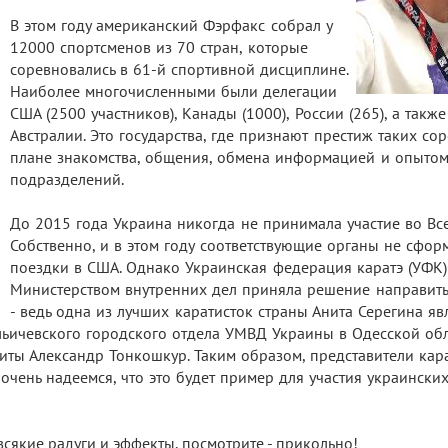
В этом году американский Фэрфакс собрал у
12000 спортсменов из 70 стран, которые
соревновались в 61-й спортивной дисциплине.
Наиболее многочисленными были делегации
США (2500 участников), Канады (1000), России (265), а такж
Австралии. Это государства, где признают престиж таких со
плане знакомства, общения, обмена информацией и опытом
подразделений.
До 2015 года Украина никогда не принимала участие во В
Собственно, и в этом году соответствующие органы не сфо
поездки в США. Однако Украинская федерация каратэ (УФК) 
Министерством внутренних дел приняла решение направить
- ведь одна из лучших каратисток страны Анита Серегина я
льичевского городского отдела УМВД Украины в Одесской об
иты Александр Тонкошкур. Таким образом, представители кар
чень надеемся, что это будет пример для участия украински
всякие радуги и эффекты, посмотрите - прикольно!