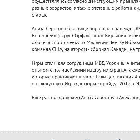
осуществлялись согласно действующим правилам 
разных возрастов, а также отставные работники, 
старше.
Анита Серегина блестяще оправдала надежды Фед
Еннендейл (округ Фэрфакс, штат Виргиния) в фи
одолела спортсменку из Малайзии Тенгку Ибрахи
команда США, на втором - сборная Канады, на тр
Игры стали для сотрудницы МВД Украины Аниты
опытом с полицейскими из других стран. А так
которые практикуют в мире. Если достижения Ан
на следующих Играх, которые пройдут 2017 в М
Еще раз поздравляем Аниту Серёгину и Алексан