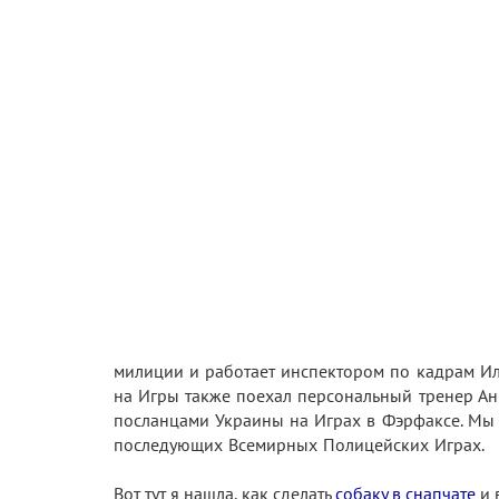
милиции и работает инспектором по кадрам И
на Игры также поехал персональный тренер Ан
посланцами Украины на Играх в Фэрфаксе. Мы о
последующих Всемирных Полицейских Играх.
Вот тут я нашла, как сделать
собаку в снапчате
и 